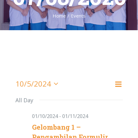
Home
/
Events
Event
10/5/2024
Day
Search
Events
Views
Select
All Day
Navigat
date.
Search
01/10/2024
-
01/11/2024
and
Gelombang 1 –
Pengambilan Formulir
Views