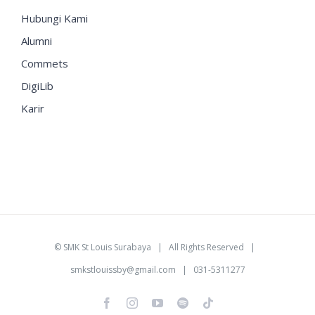
Hubungi Kami
Alumni
Commets
DigiLib
Karir
©
SMK St Louis Surabaya
| All Rights Reserved |
smkstlouissby@gmail.com
| 031-5311277
Facebook
Instagram
YouTube
Spotify
Tiktok