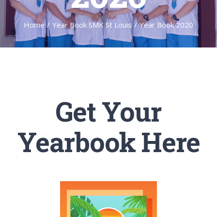
Home
/
Year Book SMK St Louis
/
Year Book 2020
Get Your
Yearbook Here