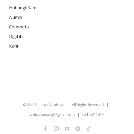
Hubungi Kami
Alumni
Commets
DigiLib
Karir
©
SMK St Louis Surabaya
| All Rights Reserved |
smkstlouissby@gmail.com
| 031-5311277
Facebook
Instagram
YouTube
Spotify
Tiktok