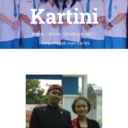
Kartini
Home
/
Berita
,
Uncategorized
/
Memperingati Hari Kartini