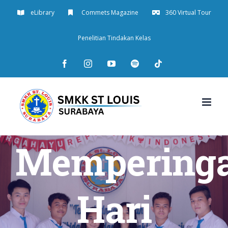
Skip
eLibrary
Commets Magazine
360 Virtual Tour
to
Penelitian Tindakan Kelas
content
Facebook
Instagram
YouTube
Spotify
Tiktok
Memperinga
Hari